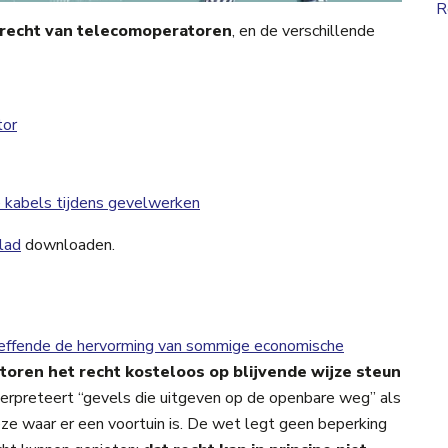
R
recht van telecomoperatoren
, en de verschillende
tor
e kabels tijdens gevelwerken
lad
downloaden.
reffende de hervorming van sommige economische
oren het recht kosteloos op blijvende wijze steun
terpreteert “gevels die uitgeven op de openbare weg” als
ze waar er een voortuin is. De wet legt geen beperking