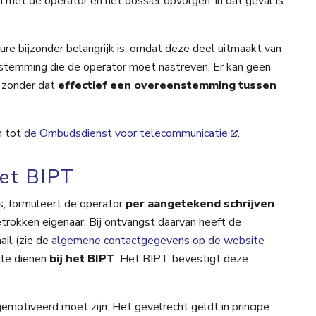
 met de operator en het dossier opvolgen: in dat geval is
e bijzonder belangrijk is, omdat deze deel uitmaakt van
enstemming die de operator moet nastreven. Er kan geen
T zonder dat
effectief een overeenstemming tussen
n tot
de Ombudsdienst voor telecommunicatie
.
het BIPT
s, formuleert de operator
per aangetekend schrijven
trokken eigenaar. Bij ontvangst daarvan heeft de
ail (zie de
algemene contactgegevens op de website
 te dienen
bij het BIPT
. Het BIPT bevestigt deze
motiveerd moet zijn. Het gevelrecht geldt in principe