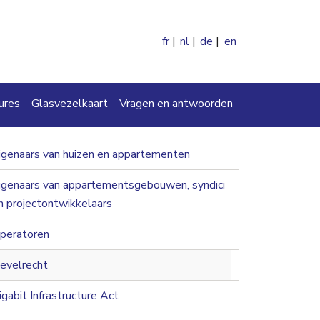
fr
nl
de
en
en
ures
Glasvezelkaart
Vragen en antwoorden
navigation 2nd level
igenaars van huizen en appartementen
igenaars van appartementsgebouwen, syndici
n projectontwikkelaars
peratoren
evelrecht
igabit Infrastructure Act