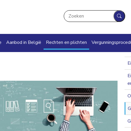
Zoeken
Zoek
ation
e
Aanbod in België
Rechten en plichten
Vergunningsproced
E
E
e
O
G
G