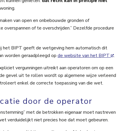
echt kunnen genieten:
dat recht kan in principe niet
 woning.
te maken van open en onbebouwde gronden of
e overspannen of te overschrijden.” Dezelfde procedure
bij het BIPT geeft de wetgeving hem automatisch dit
 kan worden geraadpleegd op
de website van het BIPT
.
pliciet vergunningen uitreikt aan operatoren om op een
 de gevel uit te rollen wordt op algemene wijze verleend
oleert enkel de correcte toepassing van die wet.
atie door de operator
ereenstemming” met de betrokken eigenaar moet nastreven
et verduidelijkt niet precies hoe dat moet gebeuren.