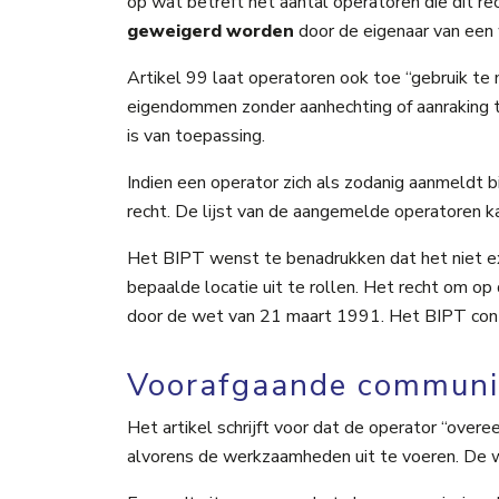
op wat betreft het aantal operatoren die dit r
geweigerd worden
door de eigenaar van een
Artikel 99 laat operatoren ook toe “gebruik 
eigendommen zonder aanhechting of aanraking t
is van toepassing.
Indien een operator zich als zodanig aanmeldt 
recht. De lijst van de aangemelde operatoren
Het BIPT wenst te benadrukken dat het niet ex
bepaalde locatie uit te rollen. Het recht om op
door de wet van 21 maart 1991. Het BIPT contr
Voorafgaande communic
Het artikel schrijft voor dat de operator “ov
alvorens de werkzaamheden uit te voeren. De w