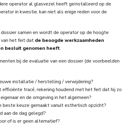
dere operator al glasvezel heeft geïnstalleerd op de
erator in kwestie, kan niet als enige reden voor de
n dossier samen en wordt de operator op de hoogte
 van het feit dat
de beoogde werkzaamheden
en besluit genomen heeft
.
enten bij de evaluatie van een dossier (de voorbeelden
we installatie / herstelling / verwijdering?
fficiënte tracé, rekening houdend met het feit dat hij zo
e eigenaar en de omgeving in het algemeen?
de beste keuze gemaakt vanuit esthetisch opzicht?
id aan de dag gelegd?
oor of is er geen alternatief?