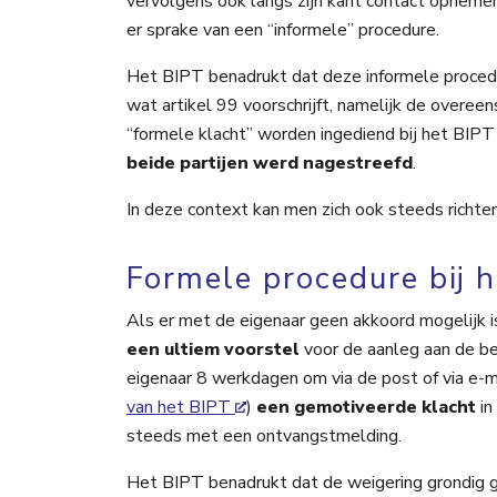
vervolgens ook langs zijn kant contact opnemen
er sprake van een “informele” procedure.
Het BIPT benadrukt dat deze informele procedur
wat artikel 99 voorschrijft, namelijk de overe
“formele klacht” worden ingediend bij het BIP
beide partijen werd nagestreefd
.
In deze context kan men zich ook steeds richte
Formele procedure bij 
Als er met de eigenaar geen akkoord mogelijk i
een ultiem voorstel
voor de aanleg aan de be
eigenaar 8 werkdagen om via de post of via e-m
van het BIPT
)
een gemotiveerde klacht
in
steeds met een ontvangstmelding.
Het BIPT benadrukt dat de weigering grondig ge