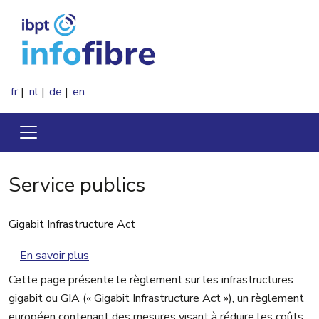
Aller au contenu principal
fr
nl
de
en
Service publics
Gigabit Infrastructure Act
sur Gigabit Infrastructure Act
En savoir plus
Cette page présente le règlement sur les infrastructures
gigabit ou GIA (« Gigabit Infrastructure Act »), un règlement
européen contenant des mesures visant à réduire les coûts