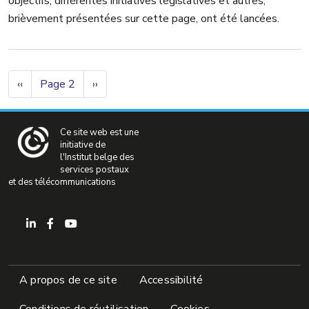
objectifs, différentes initiatives législatives et autres,
brièvement présentées sur cette page, ont été lancées.
Pagination
Page précédente
Page suivante
‹‹
Page 2
››
Ce site web est une
initiative de
l'Institut belge des
services postaux
et des télécommunications
Pied de page
A propos de ce site
Accessibilité
Conditions de réutilisation
Cookies